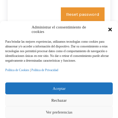
Administrar el consentimiento de
cookies
Para brindar las mejores experiencias, utilizamos tecnologías como cookies para
almacenar y/o acceder a información del dispositivo. Dar su consentimiento a estas
tecnologías nos permitirá procesar datos como el comportamiento de navegación o
identificaciones únicas en este sitio. No dar o retirar el consentimiento puede afectar
negativamente a determinadas características y funciones.
ACCESO DIRECTO
Política de Cookies
|
Política de Privacidad
Sobre el Proyecto
¿Qué es la ECG?
Actividades de Primaria
Aceptar
Actividades de Secundaria
El Viaje del Profesorado
Política de Privacidad
Rechazar
Política de Cookies
Ver preferencias