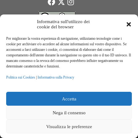
Informativa sull'utilizzo dei
cookie del browser
Per migliorare la vostra esperienza di navigazione, utilizziamo tecnologie come i
Il Progetto
cookie per archiviare e/o accedere ad alcune informazioni sul vostro dispositivo. Se
acconsenti a farci utilizzare i cookie, ci consentirai di elaborare dati come il
comportamento dell'utente durante la navigazione su questo sito o il tuo ID univoco. Il
mancato consenso o la revoca del consenso potrebbero influire negativamente su
determinate caratteristiche e funzioni.
JUST ACTION – Professori e studenti verso la transizione sostenibile. Numero del progetto:
Politica sui Cookies
|
Informativa sulla Privacy
2021-1-IE01-KA220-SCH-000031615. Erasmus+ Programme – KA2 Partenariati di cooperazione
nell’istruzione scolastica.
Accetta
Finanziato dall'Unione europea.
Le opinioni espresse appartengono, tuttavia, al solo o ai soli
Nega il consenso
autori e non riflettono necessariamente le opinioni dell'Unione
europea o dell’Agenzia esecutiva europea per l’istruzione e la
cultura (EACEA). Né l'Unione europea né l'EACEA possono
Visualizza le preferenze
esserne ritenute responsabili.
Copyright © 2026 -
Just Action Project