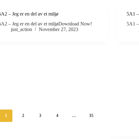
5A2 – Jeg er en del av et miljø
5A1 – 
5A2 – Jeg er en del av et miljøDownload Now!
5A1 –
just_action
November 27, 2023
1
2
3
4
…
35